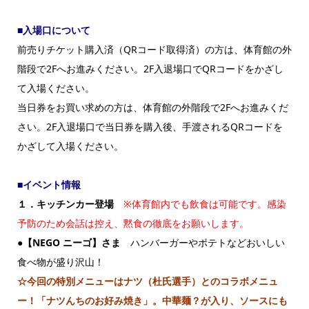
■入場口について
前売りチケット購入済（QRコード取得済）の方は、体育館の外
階段で2Fへお進みください。2F入退場口でQRコードをかざし
て入場ください。
当日券をお買い求めの方は、体育館の外階段で2Fへお進みくだ
さい。2F入退場口で当日券を購入後、手渡されるQRコードを
かざして入場ください。
■イベント情報
１．キッチンカー登場
※体育館内でも飲食は可能です。感染
予防のため会話は控え、黙食の徹底をお願いします。
●【NEGO ニーゴ】さま
ハンバーガーやポテトなどおいしい
食べ物が盛り沢山！
☆今回の特別メニューはナツ（杜氏選手）とのコラボメニュ
ー！「ナツんちのお好み焼き」。中華麺？が入り、ソースにも