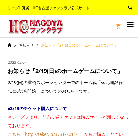
リーグH所属 HC名古屋ファンクラブ公式サイト


お知らせ
お知らせ「2/19(日)のホームゲームについて」
2023.02.04
お知らせ「2/19(日)のホームゲームについて」
2/19(日)の露橋スポーツセンターでのホーム戦「vs北國銀行
13:00試合開始」についてのお知らせです。
■2/19のチケット購入について
今シーズンより、前売り券チケットは購入サイトが新しくなっ
ております
。
こちら「http://teket.jp/3731/20114」
からご購入ください。