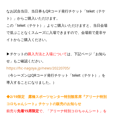
なお試合当日、当日券もQRコード発行チケット「teket（テケ
ト）」からご購入いただけます。
この「teket（テケト）」よりご購入いただけますと、当日会場
で並ぶことなくスムーズに入場できますので、会場前で是非サ
イトからご購入ください。
▶チケットの
購入方法と入場について
は、下記ページ「お知ら
せ」もご確認ください。
https://hc-nagoya.jp/news/20220705/
（今シーズンはQRコード発行チケット「teket（テケト）」を
導入することになりました。）
◆2/19限定 露橋スポーツセンター特別観客席『アリーナ特別
コロちゃんシート』チケットの販売のお知らせ
前売り
先着15席限定
で、「アリーナ特別コロちゃんシート」を