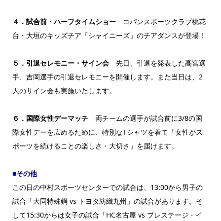
４．試合前・ハーフタイムショー
コパンスポーツクラブ桃花
台・大垣のキッズチア「シャイニーズ」のチアダンスが登場！
５．引退セレモニー・サイン会
先日、引退を発表した髙宮選
手、吉岡選手の引退セレモニーを開催します。また当日は、2
人のサイン会も実施いたします。
６．国際女性デーマッチ
両チームの選手が試合前に3/8の国
際女性デーを広めるために、特別なTシャツを着て「女性がス
ポーツを続けることの楽しさ・大切さ」を届けます。
■その他
この日の中村スポーツセンターでの試合は、13:00から男子の
試合「大同特殊鋼 vs トヨタ紡織九州」の試合があります。そ
して15:30からは女子の試合「HC名古屋 vs プレステージ・イ