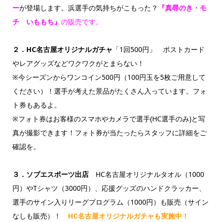
ー
が登場します。浜選手の気持ちがこもった？
『真尋のき・モ
チ いももち』
の販売です。
２．
HC
名古屋オリジナルガチャ
「1回500円」 ポストカード
やレアグッズなどワクワクがとまらない！
※今シーズンからワンコイン500円（100円玉を5枚ご用意して
ください）！選手が考えた景品がたくさん入っています。フォ
ト券もあるよ。
※フォト券はお客様のスマホやカメラで選手(HC選手のみ)と写
真が撮影できます！フォト券が当たったらスタッフに詳細をご
確認を。
３．ソブエスポーツ出店
HC名古屋オリジナルタオル（1000
円）やTシャツ（3000円）、応援グッズのハンドクラッカー、
選手のサイン入りリーグプログラム（1000円）も販売（サイン
なしも販売）！
HC名古屋オリジナルガチャも実施中！