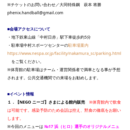
※チケットのお問い合わせ／大同特殊鋼 萩本 将勝
phenix.handball@gmail.com
■会場アクセスについて
・地下鉄東山線「中村日赤」駅下車徒歩約5分
・駐車場中村スポーツセンターの
駐車場案内
https://www.nespa.or.jp/facility/nakamura_sc/parking.html
をご覧ください。
※体育館の駐車場はチーム・運営関係者で満車となる事が予想
されます。公共交通機関での来場をお勧めします。
■イベント情報
１．【NEGO ニーゴ】さまによる館内販売
※体育館内で飲食
は可能です。感染予防のため会話は控え、黙食の徹底をお願い
します。
※今回のメニューは
№17 浜（ヒロ）選手のオリジナルメニュ