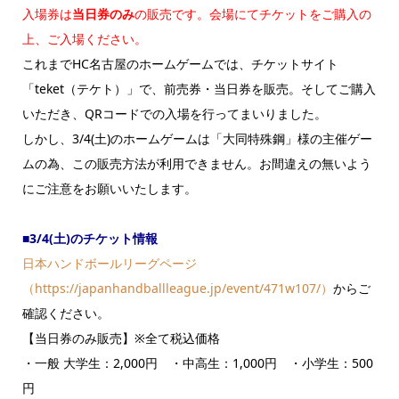
入場券は
当日券のみ
の販売です。会場にてチケットをご購入の
上、ご入場ください。
これまでHC名古屋のホームゲームでは、チケットサイト
「teket（テケト）」で、前売券・当日券を販売。そしてご購入
いただき、QRコードでの入場を行ってまいりました。
しかし、3/4(土)のホームゲームは「大同特殊鋼」様の主催ゲー
ムの為、この販売方法が利用できません。お間違えの無いよう
にご注意をお願いいたします。
■3/4(土)のチケット情報
日本ハンドボールリーグページ
（https://japanhandballleague.jp/event/471w107/）
からご
確認ください。
【当日券のみ販売】※全て税込価格
・一般 大学生：2,000円 ・中高生：1,000円 ・小学生：500
円