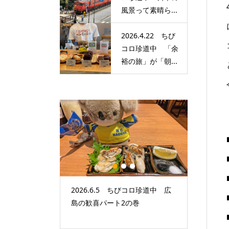
風景って素晴ら...
2026.4.22 ちび
コロ珍道中 「余
裕の旅」が「朝...
1
2
3
 ちびコロ珍道中
2026.6.5 ちびコロ珍道中 広
2026.
「朝からドキド
島の歓喜パート2の巻
本の風景