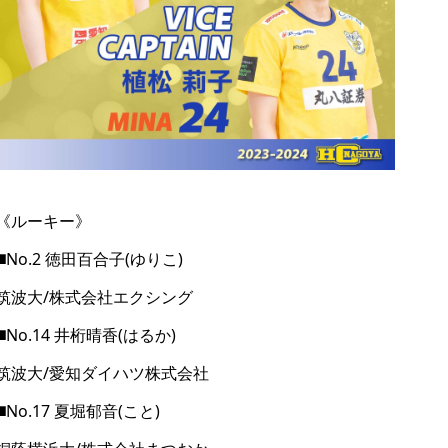
《ルーキー》
◼️No.2 徳田百合子(ゆりこ)
筑波大/株式会社エクシング
◼️No.14 井桁晴香(はるか)
筑波大/愛知ダイハツ株式会社
◼️No.17 夏堀郁音(こと)