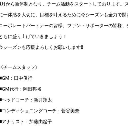
4月から新体制となり、チーム活動をスタートしております。ス
に一体感を大切に、目標を叶えるために今シーズンも全力で闘
コーポレートパートナーの皆様、ファン・サポーターの皆様、
ともに盛り上げていきましょう！
今シーズンも応援よろしくお願いします‼️
《チームスタッフ》
◼️GM：田中俊行
◼️GM代行：岡田邦裕
◼️ヘッドコーチ：新井翔太
6.4 ちびコロ珍道中 日
2026.4.22 ちびコロ珍道中
◼️コンディショニングコーチ：菅谷美奈
って素晴らしいなの巻
「余裕の旅」が「朝からドキド
キの旅」の巻
◼️アナリスト：加藤由起子