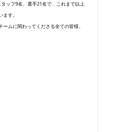
タッフ9名、選手21名で、これまで以上
います。
チームに関わってくださる全ての皆様、
2026.6.5 ちびコロ珍道中 広
島の歓喜パート2の巻