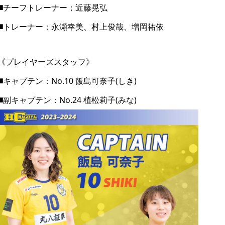
◼️チーフトレーナー；近藤晃弘
◼️トレーナー：永瀬幸美、村上俊哉、増岡祐依
《プレイヤーズスタッフ》
◼️キャプテン：No.10 飯島可奈子(しき)
◼️副キャプテン：No.24 植松莉子(みな)