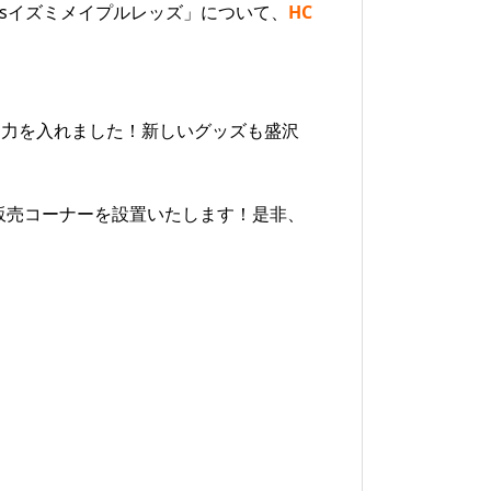
～ vsイズミメイプルレッズ」について、
HC
に力を入れました！新しいグッズも盛沢
ッズ販売コーナーを設置いたします！是非、
2026.6.5 ちびコロ珍道中 広
島の歓喜パート2の巻