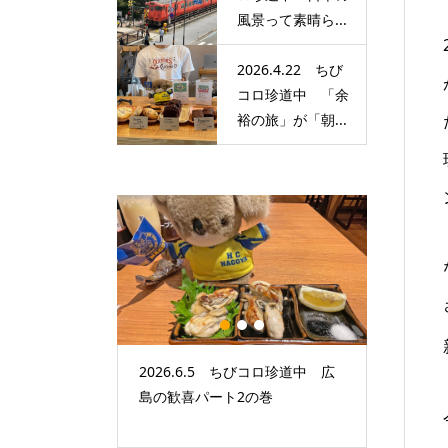
風景って素晴ら...
2026.4.22 ちび
コロ珍道中 「余
裕の旅」が「朝...
1
2
3
 ちびコロ珍道中
2026.6.5 ちびコロ珍道中 広
2026.
「朝からドキド
島の歓喜パート2の巻
本の風景