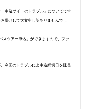
ツアー申込サイトのトラブル」についてです
をお掛けして大変申し訳ありませんでし
戦バスツアー申込」ができますので、ファ
が、今回のトラブルによ申込締切日を延長
2026.6.5 ちびコロ珍道中 広
島の歓喜パート2の巻