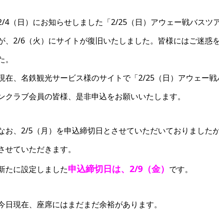
2/4（日）にお知らせしました「2/25（日）アウェー戦バス
が、2/6（火）にサイトが復旧いたしました。皆様にはご迷惑
た。
現在、名鉄観光サービス様のサイトで「2/25（日）アウェー
ンクラブ会員の皆様、是非申込をお願いいたします。
なお、2/5（月）を申込締切日とさせていただいておりました
させていただきます。
申込締切日は、2/9（金）
新たに設定しました
です。
6.4 ちびコロ珍道中 日
2026.4.22 ちびコロ珍道中
って素晴らしいなの巻
「余裕の旅」が「朝からドキド
今日現在、座席にはまだまだ余裕があります。
キの旅」の巻